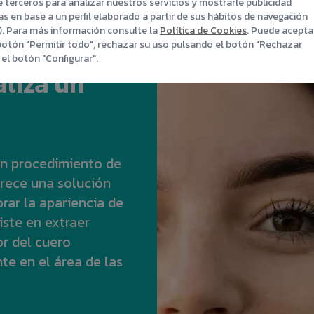
 terceros para analizar nuestros servicios y mostrarle publicidad
s en base a un perfil elaborado a partir de sus hábitos de navegación
s). Para más información consulte la
Política de Cookies
. Puede acepta
botón "Permitir todo", rechazar su uso pulsando el botón "Rechazar
el botón "Configurar".
aliza un
 un procedimiento de
rece una solución
rar la apariencia de
iste en extraer
or del cuero
e en el área de las