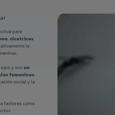
lar
ectiva para
zona
,
cicatrices
icativamente la
emeninas.
 ojos y son
un
iales femeninas
.
ación social y la
a factores como
fectos