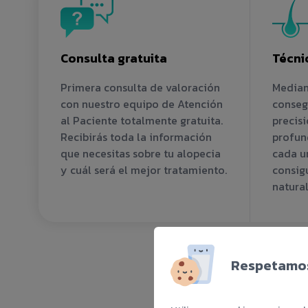
Consulta gratuita
Técni
Primera consulta de valoración
Median
con nuestro equipo de Atención
conseg
al Paciente totalmente gratuita.
precisi
Recibirás toda la información
profun
que necesitas sobre tu alopecia
cada un
y cuál será el mejor tratamiento.
consig
natural
Respetamos