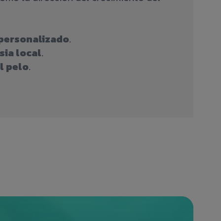
 personalizado
.
sia local
.
l pelo
.