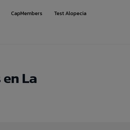
CapMembers
Test Alopecia
an Viera
 en La