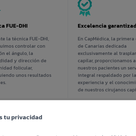
ca FUE-DHI
Excelencia garantiza
te la técnica FUE-DHI,
En CapMédica, la primera 
uimos controlar con
de Canarias dedicada
ón el ángulo, la
exclusivamente al traspla
didad y dirección de
capilar, proporcionamos a
idad folicular,
nuestros pacientes un serv
uiendo unos resultados
integral respaldado por l
es.
experiencia y el conocim
de nuestros cirujanos capi
 tu privacidad