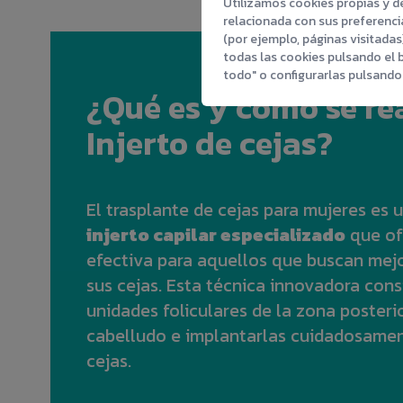
Utilizamos cookies propias y de
relacionada con sus preferencia
(por ejemplo, páginas visitada
todas las cookies pulsando el 
todo" o configurarlas pulsando 
¿Qué es y cómo se re
Injerto de cejas?
El trasplante de cejas para mujeres es
injerto capilar especializado
que of
efectiva para aquellos que buscan mejo
sus cejas. Esta técnica innovadora cons
unidades foliculares de la zona posteri
cabelludo e implantarlas cuidadosament
cejas.