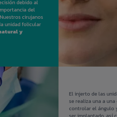
ecisión debido al
importancia del
 Nuestros cirujanos
 unidad folicular
natural y
El injerto de las uni
se realiza una a una 
controlar el ángulo 
ser implantado, así 