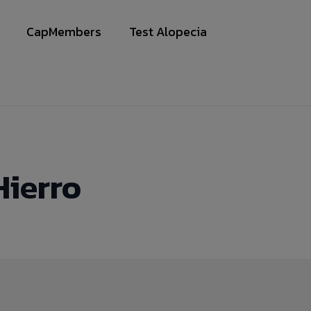
CapMembers
Test Alopecia
an Viera
Hierro