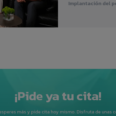
Implantación del p
¡Pide ya tu cita!
esperes más y pide cita hoy mismo. Disfruta de unas c