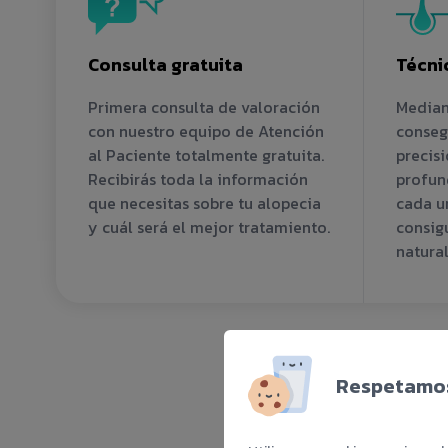
Consulta gratuita
Técni
Primera consulta de valoración
Median
con nuestro equipo de Atención
conseg
al Paciente totalmente gratuita.
precisi
Recibirás toda la información
profun
que necesitas sobre tu alopecia
cada un
y cuál será el mejor tratamiento.
consig
natural
Respetamos