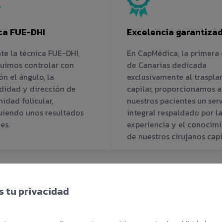
ca FUE-DHI
Excelencia garantiza
te la técnica FUE-DHI,
En CapMédica, la primera 
uimos controlar con
de Canarias dedicada
ón el ángulo, la
exclusivamente al traspla
didad y dirección de
capilar, proporcionamos a
idad folicular,
nuestros pacientes un serv
uiendo unos resultados
integral respaldado por l
es.
experiencia y el conocim
de nuestros cirujanos capi
 tu privacidad