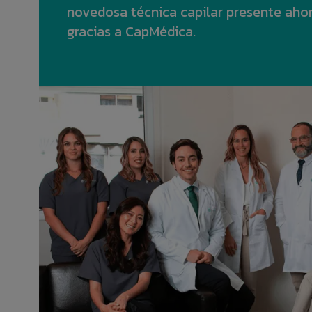
novedosa técnica capilar presente ahora
gracias a CapMédica.