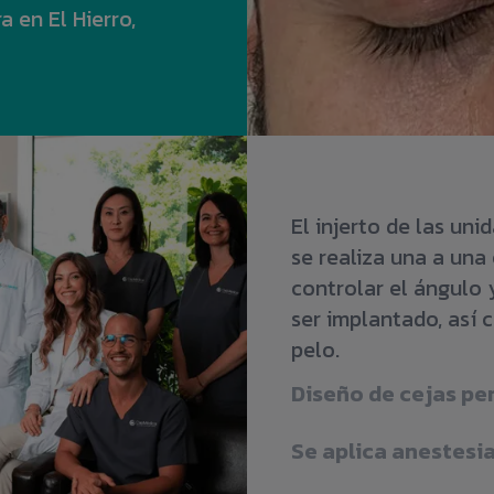
 en El Hierro,
El injerto de las uni
se realiza una a una
controlar el ángulo 
ser implantado, así 
pelo.
Diseño de cejas pe
Se aplica anestesia