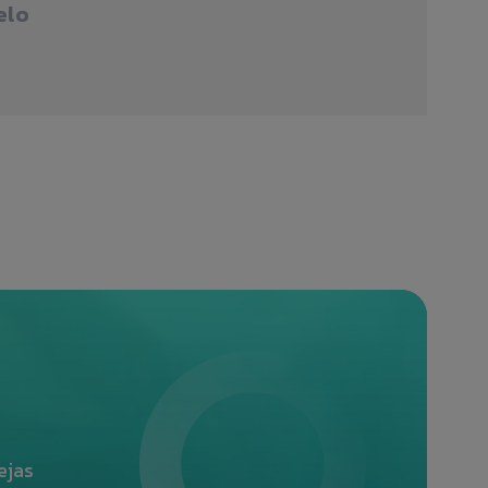
elo
ejas