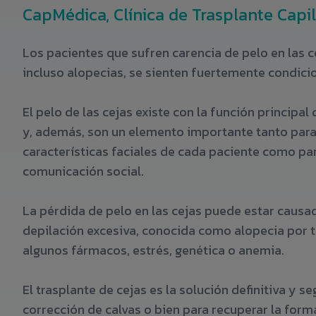
CapMédica, Clínica de Trasplante Capi
Los pacientes que sufren carencia de pelo en las ce
incluso alopecias, se sienten fuertemente condici
El pelo de las cejas existe con la función principal
y, además, son un elemento importante tanto para
características faciales de cada paciente como pa
comunicación social.
La pérdida de pelo en las cejas puede estar causa
depilación excesiva, conocida como alopecia por t
algunos fármacos, estrés, genética o anemia.
El trasplante de cejas es la solución definitiva y se
corrección de calvas o bien para recuperar la forma