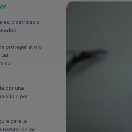
lar
jas, cicatrices o
onados.
 de proteger al ojo
 las
ra su
da por una
racción, por
gura para la
 natural de las