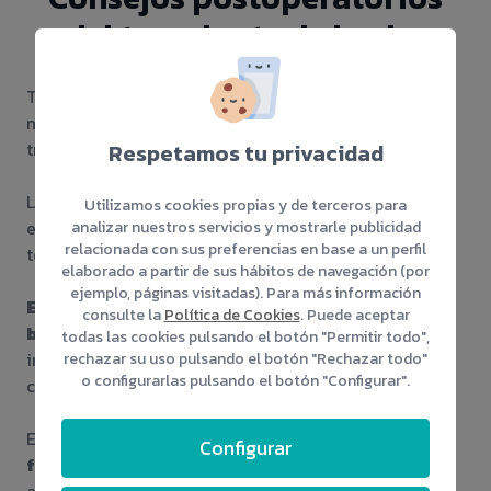
del trasplante de barba
Tras la intervención el paciente puede hacer vida
normal, los cuidados son más sencillos que los de un
trasplante capilar.
Respetamos tu privacidad
Los cuidados del injerto de barba se prologan por
Utilizamos cookies propias y de terceros para
espacio de
10 días
. Durante ese tiempo el paciente
analizar nuestros servicios y mostrarle publicidad
relacionada con sus preferencias en base a un perfil
tendrá que curarse la barba con Betadine.
elaborado a partir de sus hábitos de navegación (por
ejemplo, páginas visitadas). Para más información
Evitar la exposición solar y los roces de la
consulte la
Política de Cookies
. Puede aceptar
barba
, ya que pueden llegar a dañar los folículos
todas las cookies pulsando el botón "Permitir todo",
injertados. El lavado de la barba deberá de hacerse
rechazar su uso pulsando el botón "Rechazar todo"
o configurarlas pulsando el botón "Configurar".
con champú hipoalérgico y masajes suaves.
Es importante
dejar que la zona y las unidades
Configurar
foliculares están adaptadas
, por eso antes de