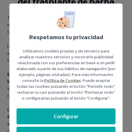
del trasplante de barba
Tras la intervención el paciente puede hacer vida
normal, los cuidados son más sencillos que los de un
trasplante capilar.
Respetamos tu privacidad
Los cuidados del injerto de barba se prologan por
Utilizamos cookies propias y de terceros para
espacio de
10 días
. Durante ese tiempo el paciente
analizar nuestros servicios y mostrarle publicidad
tendrá que curarse la barba con Betadine.
relacionada con sus preferencias en base a un perfil
elaborado a partir de sus hábitos de navegación (por
Evitar la exposición solar y los roces de la
ejemplo, páginas visitadas). Para más información
consulte la
Política de Cookies
. Puede aceptar
barba
, ya que pueden llegar a dañar los folículos
todas las cookies pulsando el botón "Permitir todo",
injertados. El lavado de la barba deberá de hacerse
rechazar su uso pulsando el botón "Rechazar todo"
con champú hipoalérgico y masajes suaves.
o configurarlas pulsando el botón "Configurar".
Es importante
dejar que la zona y las unidades
Configurar
foliculares están adaptadas
, por eso antes de
afeitarse o recortarse los pelos de la barba, deberás
de consultarlo con el equipo médico, ellos te dirán