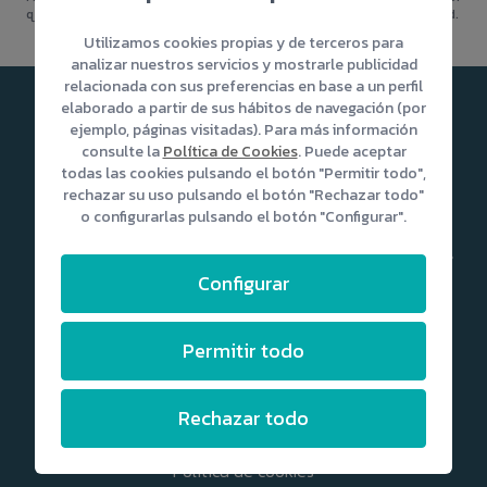
que incluye las técnicas más sofisticadas y avanzadas en la actualidad.
Utilizamos cookies propias y de terceros para
analizar nuestros servicios y mostrarle publicidad
relacionada con sus preferencias en base a un perfil
elaborado a partir de sus hábitos de navegación (por
ejemplo, páginas visitadas). Para más información
consulte la
Política de Cookies
. Puede aceptar
todas las cookies pulsando el botón "Permitir todo",
rechazar su uso pulsando el botón "Rechazar todo"
info@capmedica.com
o configurarlas pulsando el botón "Configurar".
Calle Venegas 39, 35003 - Las Palmas de Gran Canaria (Islas
Canarias, España)
Configurar
928 22 37 54
Permitir todo
Nuestras políticas
Rechazar todo
Términos y condiciones
Política de cookies