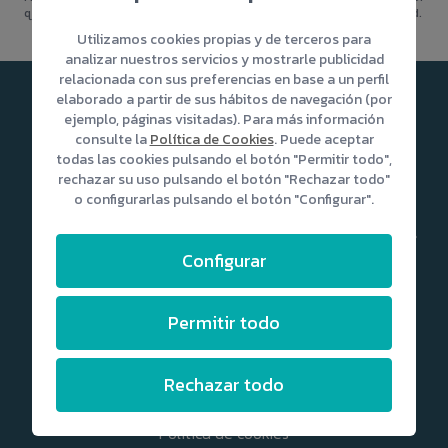
que incluye las técnicas más sofisticadas y avanzadas en la actualidad.
Utilizamos cookies propias y de terceros para
analizar nuestros servicios y mostrarle publicidad
relacionada con sus preferencias en base a un perfil
elaborado a partir de sus hábitos de navegación (por
ejemplo, páginas visitadas). Para más información
consulte la
Política de Cookies
. Puede aceptar
todas las cookies pulsando el botón "Permitir todo",
rechazar su uso pulsando el botón "Rechazar todo"
info@capmedica.com
o configurarlas pulsando el botón "Configurar".
Calle Venegas 39, 35003 - Las Palmas de Gran Canaria (Islas
Canarias, España)
Configurar
928 22 37 54
Permitir todo
Nuestras políticas
Rechazar todo
Términos y condiciones
Política de cookies