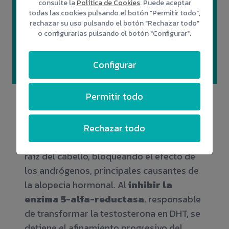
consulte la
Política de Cookies
. Puede aceptar
➤ Define y armoniza los rasgos faciales.
todas las cookies pulsando el botón "Permitir todo",
rechazar su uso pulsando el botón "Rechazar todo"
➤ Técnica con mínima intervención.
o configurarlas pulsando el botón "Configurar".
➤ Resultados naturales y seguros.
➤ Sin cicatrices.
Configurar
Permitir todo
Mesoterapia capilar
Rechazar todo
Este tratamiento actúa directamente en la
raíz del cabello, bloqueando el efecto de
los andrógenos, principales causantes de
la alopecia hormonal. Al
inhibir la
enzima 5-alfa-reductasa
, responsable
de transformar la testosterona en DHT, se
detiene el afinamiento progresivo del