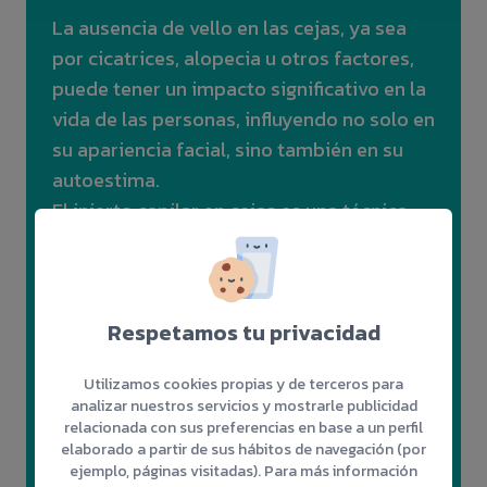
La ausencia de vello en las cejas, ya sea
por cicatrices, alopecia u otros factores,
puede tener un impacto significativo en la
vida de las personas, influyendo no solo en
su apariencia facial, sino también en su
autoestima.
El injerto capilar en cejas es una técnica
segura y efectiva que corrige áreas
despobladas o restaura la forma original
de las cejas. Mediante un procedimiento
Respetamos tu privacidad
quirúrgico mínimamente invasivo, se
recupera la densidad y el diseño deseado,
Utilizamos cookies propias y de terceros para
obteniendo resultados tan naturales como
analizar nuestros servicios y mostrarle publicidad
el vello original.
relacionada con sus preferencias en base a un perfil
elaborado a partir de sus hábitos de navegación (por
ejemplo, páginas visitadas). Para más información
➤ Una solución permanente.