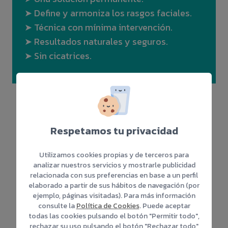
➤ Define y armoniza los rasgos faciales.
➤ Técnica con mínima intervención.
➤ Resultados naturales y seguros.
➤ Sin cicatrices.
Mesoterapia capilar
Respetamos tu privacidad
Este tratamiento actúa directamente en la
raíz del cabello, bloqueando el efecto de
Utilizamos cookies propias y de terceros para
analizar nuestros servicios y mostrarle publicidad
los andrógenos, principales causantes de
relacionada con sus preferencias en base a un perfil
la alopecia hormonal. Al
inhibir la
elaborado a partir de sus hábitos de navegación (por
ejemplo, páginas visitadas). Para más información
enzima 5-alfa-reductasa
, responsable
consulte la
Política de Cookies
. Puede aceptar
de transformar la testosterona en DHT, se
todas las cookies pulsando el botón "Permitir todo",
detiene el afinamiento progresivo del
rechazar su uso pulsando el botón "Rechazar todo"