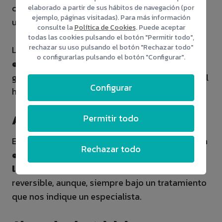
calvicie total, sino que el cabello se queda con
elaborado a partir de sus hábitos de navegación (por
ejemplo, páginas visitadas). Para más información
un aspecto lacio, sin vida y con poca densidad.
consulte la
Política de Cookies
. Puede aceptar
todas las cookies pulsando el botón "Permitir todo",
rechazar su uso pulsando el botón "Rechazar todo"
La causa de este tipo de alopecia
son las
o configurarlas pulsando el botón "Configurar".
endocrinas
, esto es, un problema en las
glándulas tiroideas como el hipertiroidismo o el
Configurar
hipotiroidismo.
Permitir todo
Alopecia traumática
Está provocada por un factor externo que
daña
Rechazar todo
el pelo generando una pérdida de pelo en
la zona afectada
. Suele ser temporal y
reversible, aunque, siempre bajo un tratamiento
que nos indique un especialista.