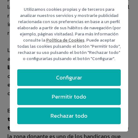
la zona donante y crecerá al mismo ritmo que el
Utilizamos cookies propias y de terceros para
resto. Empezarás a ver los resultados de forma
analizar nuestros servicios y mostrarle publicidad
relacionada con sus preferencias en base a un perfil
inmediata, pero al cabo de un año verás el
elaborado a partir de sus hábitos de navegación (por
resultado final de tu injerto capilar.
ejemplo, páginas visitadas). Para más información
consulte la
Política de Cookies
. Puede aceptar
todas las cookies pulsando el botón "Permitir todo",
Los candidatos idóneos para la técnica FUE son
rechazar su uso pulsando el botón "Rechazar todo"
aquellos que sufren
pérdidas de pelo
o configurarlas pulsando el botón "Configurar".
limitadas
, alopecias cicatriciales controladas
de escasa extensión, pacientes que quieren
Configurar
evitar la cicatriz para llevar el pelo corto y los
que tienen zonas donantes de baja densidad.
Permitir todo
En CapMédica
realizamos también el
Rechazar todo
trasplante capilar femenino con la
técnica FUE
. Aunque el rasurado del cabello en
la zona donante es uno de los handicaps que