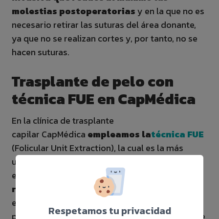
molestias postoperatorias
y en la que no es
necesario retirar las suturas del área donante,
ya que no se realizan cortes y, por tanto, no se
hacen suturas.
Trasplante de pelo con
técnica FUE en CapMédica
En la clínica de trasplante
capilar CapMédica
empleamos la
técnica FUE
(Folicular Unit Extraction), la cual es la más
utilizada y evolucionada en la actualidad. Con
esta técnica de trasplante capilar se obtienen
resultados naturales y duraderos
, ya que
el pelo trasplantado tendrá el aspecto de un
Respetamos tu privacidad
pelo normal, con las mismas características que