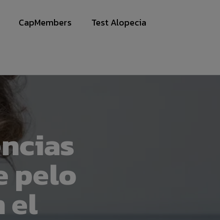
CapMembers
Test Alopecia
an Viera
encias
e pelo
 el