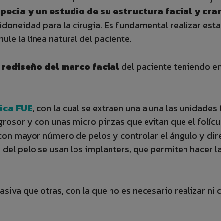
pecia y un estudio de su estructura facial y cra
doneidad para la cirugía. Es fundamental realizar esta e
ule la línea natural del paciente.
n
rediseño del marco facial
del paciente teniendo en
ica FUE
, con la cual se extraen una a una las unidades 
osor y con unas micro pinzas que evitan que el folícu
con mayor número de pelos y controlar el ángulo y dire
 del pelo se usan los implanters, que permiten hacer la 
siva que otras, con la que no es necesario realizar ni 