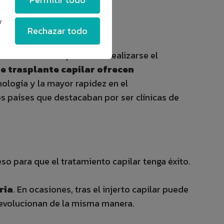
r
Rechazar todo
saba a muchos españoles a realizarse el
de trasplante capilar ofrecen
nología y la mayor rapidez en el
s países que destacaban por ser clínicas de
o para que el tratamiento capilar tenga éxito.
ria
. En ocasiones, tras el injerto capilar puede
s evolucionan de la misma manera.