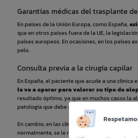
Garantías médicas del trasplante de
En países de la Unión Europa, como España,
ex
que en otros países fuera de la UE, la legislaci
países europeos. En ocasiones, en los países ex
pelo.
Consulta previa a la cirugía capilar
En España, el paciente que acude a una clínica e
le va a operar para valorar su tipo de alop
resultado óptimo, ya que en muchos casos la a
patología que debe ser detectada y tratada.
Respetamos
En cambio, en las clínicas extranjeras el pacien
normalmente, se le realiza el trasplante capilar