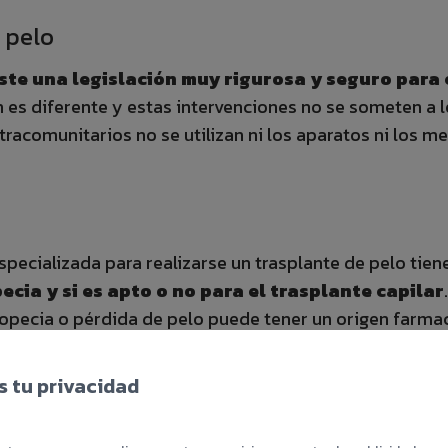
 pelo
iste una legislación muy rigurosa y seguro para 
ón es diferente y estas intervenciones no se someten a 
tracomunitarios no se utilizan ni los aparatos ni los m
specializada para realizarse un trasplante de pelo tie
ecia y si es apto o no para el trasplante capilar
lopecia o pérdida de pelo puede tener un origen farma
 tu privacidad
te no suele acudir a una cita previa ni hay tiempo para 
 el mismo día que aterriza en el país o al día siguient