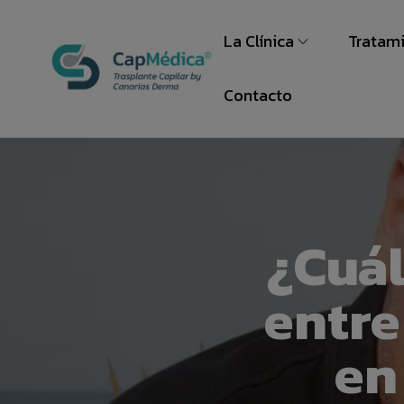
La Clínica
Tratami
Razones para elegirno
Trasp
Contacto
Visita virtual
Trasp
Equipo CapMédica
Trasp
Preguntas frecuentes
Trata
¿Cuál
Trabaja con nosotros
entre
en