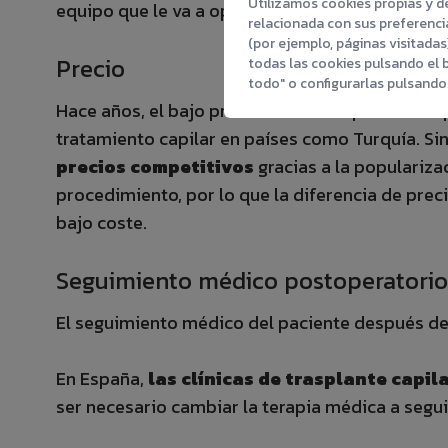
Utilizamos cookies propias y de
equipo que le va a operar.
relacionada con sus preferencia
(por ejemplo, páginas visitada
Precio
todas las cookies pulsando el 
todo" o configurarlas pulsando 
Hace años, el bajo precio de los trasplantes de
tratamiento capilar en países como Turquía. Sin
precios competitivos
gracias a la populariza
procedimiento, por lo que la diferencia de pre
bajo coste.
Seguimiento médico postoperatorio
El seguimiento médico del paciente después del
En España,
las clínicas de trasplante capi
ser necesario cambiar la terapia médica a segu