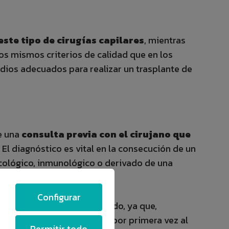
este tipo de cirugías capilares
, mientras
los mismos criterios de calidad que en los
edios adecuados para realizar un trasplante de
ne una
consulta previa con el cirujano que
. El diagnóstico es vital en la consecución de un
cológico, inmunológico o derivado de una
Configurar
hacer un diagnóstico detallado, ya que,
e, momento en el que conoce por primera vez al
Permitir todo