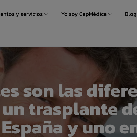
entos y servicios
Yo soy CapMédica
Blog
s
lante de pelo
Yo Soy CapMédica by Jonath
lante de barba
lante de cejas
miento de Mesoterapia Capilar
es son las difer
 un trasplante d
 España y uno en