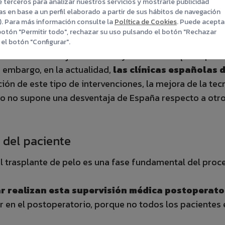
 terceros para analizar nuestros servicios y mostrarle publicidad
s en base a un perfil elaborado a partir de sus hábitos de navegación
s). Para más información consulte la
Política de Cookies
. Puede acepta
botón "Permitir todo", rechazar su uso pulsando el botón "Rechazar
el botón "Configurar".
 pelo en el extranjero era el mayor atractivo que impul
 embargo, en la actualidad,
las clínicas españolas 
ción de este tipo de intervenciones, la mejora de la tec
cio no supone una desventaja de España respecto a otro
 del paciente
 trasplante de pelo es una fase fundamental del proces
lar realizan esta supervisión médica postoperato
ir en el postoperatorio, porque no todos los paciente