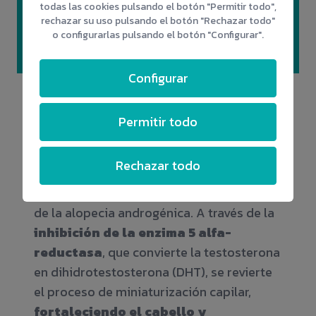
todas las cookies pulsando el botón "Permitir todo",
➤ Resultados naturales y seguros.
rechazar su uso pulsando el botón "Rechazar todo"
➤ Sin cicatrices.
o configurarlas pulsando el botón "Configurar".
Configurar
Mesoterapia capilar
Permitir todo
Este tratamiento actúa directamente
Rechazar todo
sobre los folículos pilosos al reducir la
acción de los andrógenos, responsables
de la alopecia androgénica. A través de la
inhibición de la enzima 5 alfa-
reductasa
, que convierte la testosterona
en dihidrotestosterona (DHT), se revierte
el proceso de miniaturización capilar,
fortaleciendo el cabello y