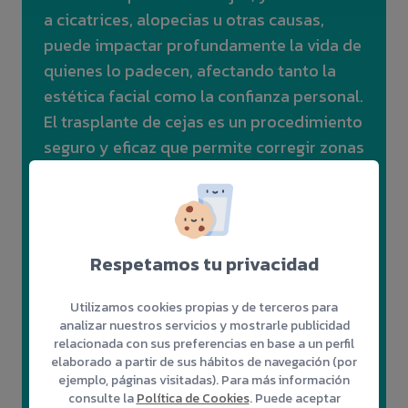
a cicatrices, alopecias u otras causas,
puede impactar profundamente la vida de
quienes lo padecen, afectando tanto la
estética facial como la confianza personal.
El trasplante de cejas es un procedimiento
seguro y eficaz que permite corregir zonas
calvas o recuperar la forma natural de las
cejas. A través de una cirugía
mínimamente invasiva, se restauran las
cejas para devolverles su densidad y
Respetamos tu privacidad
forma deseada, logrando resultados
completamente naturales.
Utilizamos cookies propias y de terceros para
analizar nuestros servicios y mostrarle publicidad
relacionada con sus preferencias en base a un perfil
➤ Una solución definitiva.
elaborado a partir de sus hábitos de navegación (por
➤ Ayuda a definir las facciones.
ejemplo, páginas visitadas). Para más información
consulte la
Política de Cookies
. Puede aceptar
➤ Procedimiento poco invasivo.