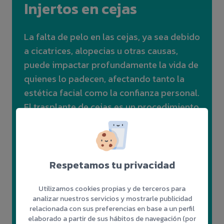
Injertos en cejas
La falta de pelo en las cejas, ya sea debido
a cicatrices, alopecias u otras causas,
puede impactar profundamente la vida de
quienes lo padecen, afectando tanto la
estética facial como la confianza personal.
El trasplante de cejas es un procedimiento
seguro y eficaz que permite corregir zonas
calvas o recuperar la forma natural de las
cejas. A través de una cirugía
mínimamente invasiva, se restauran las
Respetamos tu privacidad
cejas para devolverles su densidad y
Utilizamos cookies propias y de terceros para
forma deseada, logrando resultados
analizar nuestros servicios y mostrarle publicidad
completamente naturales.
relacionada con sus preferencias en base a un perfil
elaborado a partir de sus hábitos de navegación (por