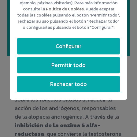
ejemplo, páginas visitadas). Para más información
➤ Una solución definitiva.
consulte la
Política de Cookies
. Puede aceptar
➤ Ayuda a definir las facciones.
todas las cookies pulsando el botón "Permitir todo",
rechazar su uso pulsando el botón "Rechazar todo"
➤ Procedimiento poco invasivo.
o configurarlas pulsando el botón "Configurar".
➤ Resultados naturales y seguros.
➤ Sin cicatrices.
Configurar
Permitir todo
Mesoterapia capilar
Rechazar todo
Este tratamiento actúa directamente
sobre los folículos pilosos al reducir la
acción de los andrógenos, responsables
de la alopecia androgénica. A través de la
inhibición de la enzima 5 alfa-
reductasa
, que convierte la testosterona